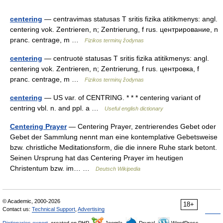
centering
— centravimas statusas T sritis fizika atitikmenys: angl.
centering vok. Zentrieren, n; Zentrierung, f rus. центрирование, n
pranc. centrage, m …
Fizikos terminų žodynas
centering
— centruotė statusas T sritis fizika atitikmenys: angl.
centering vok. Zentrieren, n; Zentrierung, f rus. центровка, f
pranc. centrage, m …
Fizikos terminų žodynas
centering
— US var. of CENTRING. * * * centering variant of
centring vbl. n. and ppl. a …
Useful english dictionary
Centering Prayer
— Centering Prayer, zentrierendes Gebet oder
Gebet der Sammlung nennt man eine kontemplative Gebetsweise
bzw. christliche Meditationsform, die die innere Ruhe stark betont.
Seinen Ursprung hat das Centering Prayer im heutigen
Christentum bzw. im… …
Deutsch Wikipedia
© Academic, 2000-2026
18+
Contact us:
Technical Support
,
Advertising