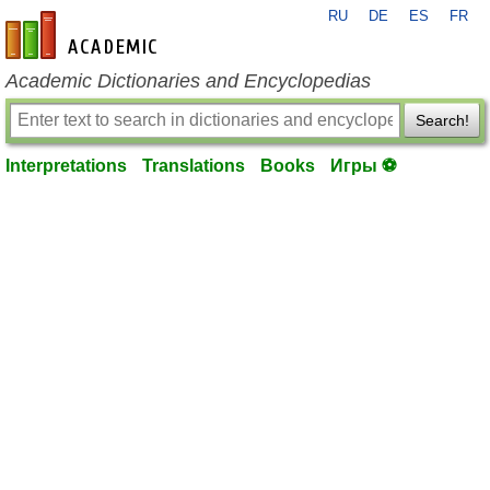
RU
DE
ES
FR
en-academic.com
Academic Dictionaries and Encyclopedias
Search!
Interpretations
Translations
Books
Игры ⚽