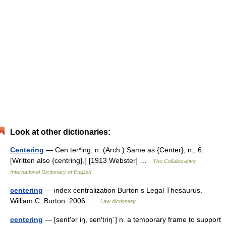
Look at other dictionaries:
Centering
— Cen ter*ing, n. (Arch.) Same as {Center}, n., 6.
[Written also {centring}.] [1913 Webster] …
The Collaborative
International Dictionary of English
centering
— index centralization Burton s Legal Thesaurus.
William C. Burton. 2006 …
Law dictionary
centering
— [sent′ər iŋ, sen′triŋ΄] n. a temporary frame to support