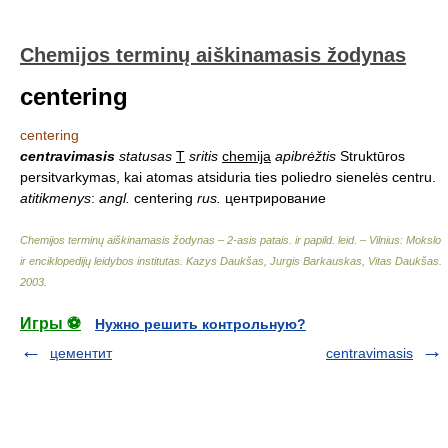
Chemijos terminų aiškinamasis žodynas
centering
centering
centravimasis
statusas
T
sritis
chemija
apibrėžtis
Struktūros
persitvarkymas, kai atomas atsiduria ties poliedro sienelės centru.
atitikmenys
:
angl.
centering
rus.
центрирование
Chemijos terminų aiškinamasis žodynas – 2-asis patais. ir papild. leid. – Vilnius: Mokslo
ir enciklopedijų leidybos institutas
.
Kazys Daukšas, Jurgis Barkauskas, Vitas Daukšas
.
2003
.
Игры ⚽
Нужно решить контрольную?
цементит
centravimasis