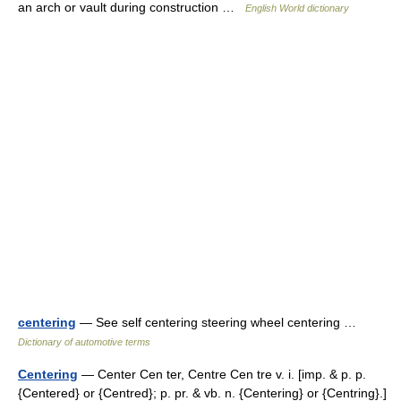
an arch or vault during construction …
English World dictionary
centering
— See self centering steering wheel centering …
Dictionary of automotive terms
Centering
— Center Cen ter, Centre Cen tre v. i. [imp. & p. p.
{Centered} or {Centred}; p. pr. & vb. n. {Centering} or {Centring}.]